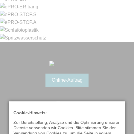
Gehörschutz-
ePRO-X.S
Messprotokoll
ePRO-ER
ePRO-ER bang
ePRO-STOP.S
ePRO-STOP.A
Schlafotoplastik
Spritzwasserschutz
Online-Auftrag
Cookie-Hinweis:
Kontakt aufnehmen
Zur Bereitstellung, Analyse und die Optimierung unserer
Dienste verwenden wir Cookies. Bitte stimmen Sie der
Verwendung von Cookies zu, um die Seite in vollem