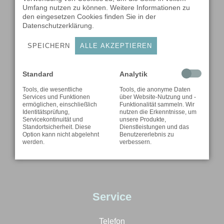
Umfang nutzen zu können. Weitere Informationen zu
den eingesetzen Cookies finden Sie in der
Datenschutzerklärung
.
Katalog ansehen
SPEICHERN
ALLE AKZEPTIEREN
Standard
Analytik
Tools, die wesentliche
Tools, die anonyme Daten
Services und Funktionen
über Website-Nutzung und -
ermöglichen, einschließlich
Funktionalität sammeln. Wir
Messprotokoll
Identitätsprüfung,
nutzen die Erkenntnisse, um
Servicekontinuität und
unsere Produkte,
Standortsicherheit. Diese
Dienstleistungen und das
Option kann nicht abgelehnt
Benutzererlebnis zu
werden.
verbessern.
Service
Telefon